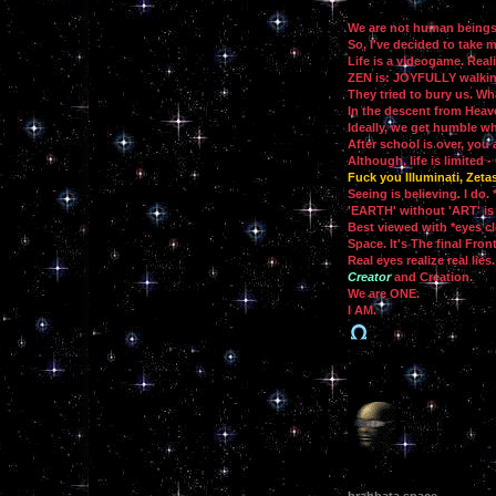
We are not human beings 
So, I've decided to take 
Life is a videogame. Reali
ZEN is: JOYFULLY walking
They tried to bury us. Wh
In the descent from Heaven
Ideally, we get humble w
After school is over, you 
Although, life is limited -
Fuck you Illuminati, Zetas
Seeing is believing. I do. 
'EARTH' without 'ART' is 
Best viewed with *eyes c
Space. It's The final Front
Real eyes realize real lies.
Creator
and Creation.
We are ONE.
I AM.
brahbata.space