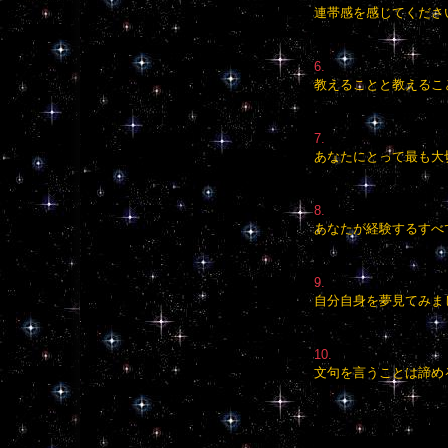
連帯感を感じてくださ
6.
教えることと教えるこ
7.
あなたにとって最も大
8.
あなたが経験するすべ
9.
自分自身を夢見てみま
10.
文句を言うことは諦め