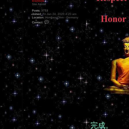
brahbata
Site Admin
Posts:
3753
Joined:
Fri Jan 24, 2020 4:20 am
Location:
HombergOhm - Germany
C
Contact:
o
n
t
a
c
t
b
r
a
h
b
a
t
a
完成。