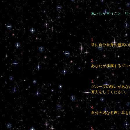
私たちが言うこと、行
1.
常に自分自身の最高の
2.
あなたが所属するグル
3.
グループの疑いがあな
努力をしてください。
4.
自分の内なる声に耳を
5.