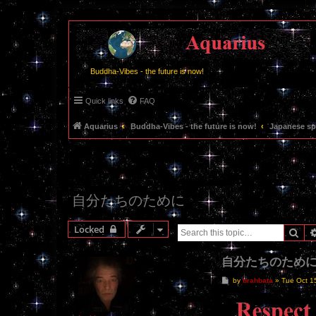
Buddha-Vibes - the future is now!
Quick links
FAQ
Aquarius
Buddha-Vibes - the future is now!
Japanese
自分たちのために
Locked
Sea
自分たちのため
P
by
brahbata
»
Tue Oct 1
o
s
t