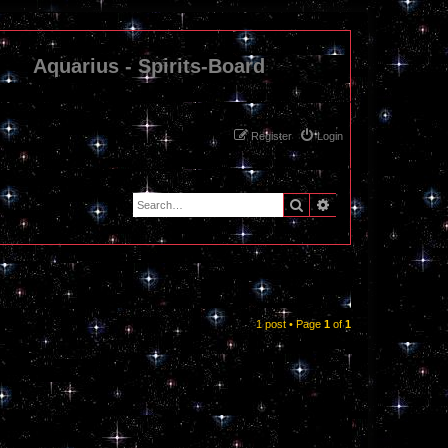
Aquarius - Spirits-Board
Register
Login
Search
Advanced search
1 post • Page
1
of
1