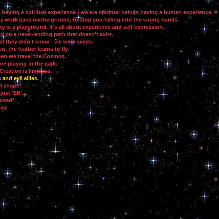
having a spiritual experience - we are spiritual beings having a human experience.
my work back on the ground, to stop you falling into the wrong hands.
ty is a playground. It's all about experience and self-expression.
 on a never-ending path that doesn't exist.
at they didn't know - we were seeds.
, the feather learns to fly.
hen we travel the Cosmos.
are playing in the park.
 Creation is limitless.
 and evil allies.
*I shape*.
just 'EH'.
losed*.
ier.