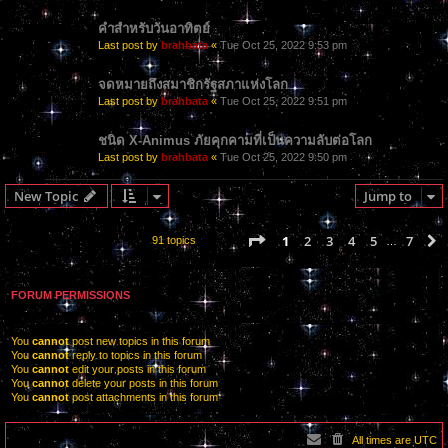
คำสำหรับวันอาทิตย์
Last post by
brahbata
«
Tue Oct 25, 2022 9:53 pm
จดหมายถึงสมาชิกรัฐสภาแห่งโลก
Last post by
brahbata
«
Tue Oct 25, 2022 9:51 pm
ชนิด X-Animus ภัยคุกคามที่เป็นความลับต่อโลก
Last post by
brahbata
«
Tue Oct 25, 2022 9:50 pm
New Topic
Jump to
Page
1
of
7
1
2
3
4
5
7
91 topics
…
FORUM PERMISSIONS
You
cannot
post new topics in this forum
You
cannot
reply to topics in this forum
You
cannot
edit your posts in this forum
You
cannot
delete your posts in this forum
You
cannot
post attachments in this forum
All times are
UTC