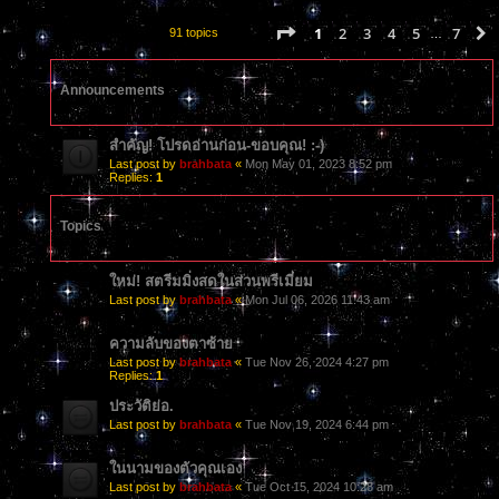
Page
1
of
7
1
2
3
4
5
7
91 topics
…
Announcements
สำคัญ! โปรดอ่านก่อน-ขอบคุณ! :-)
Last post by
brahbata
«
Mon May 01, 2023 8:52 pm
Replies:
1
Topics
ใหม่! สตรีมมิ่งสดในส่วนพรีเมี่ยม
Last post by
brahbata
«
Mon Jul 06, 2026 11:43 am
ความลับของตาซ้าย
Last post by
brahbata
«
Tue Nov 26, 2024 4:27 pm
Replies:
1
ประวัติย่อ.
Last post by
brahbata
«
Tue Nov 19, 2024 6:44 pm
ในนามของตัวคุณเอง
Last post by
brahbata
«
Tue Oct 15, 2024 10:28 am