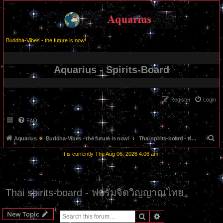
Buddha-Vibes - the future is now!
Aquarius - Spirits-Board
Register
Login
FAQ
S
Aquarius
Buddha-Vibes - the future is now!
Thai spirits-board - ฟอรั่มจิตวิญญาณไทย
e
It is currently Thu Aug 06, 2026 4:06 am
a
r
c
Thai spirits-board - ฟอรั่มจิตวิญญาณไทย
h
New Topic
Search
Advanced search