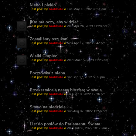
Niebo i piekło.
Last post by
brahbata
«
Tue May 16, 2023 8:11 am
]Kto ma oczy, aby widzieć...
Last post by
brahbata
«
Wed Apr 26, 2023 11:28 pm
Zostaliśmy oszukani.
Last post by
brahbata
«
Mon Apr 17, 2023 9:47 pm
Wielki Głupiec.
Last post by
brahbata
«
Wed Mar 15, 2023 11:25 am
Pocztówka z nieba.
Last post by
brahbata
«
Sat Sep 17, 2022 5:09 pm
Przekształcają naszą biosferę w swoją.
Last post by
brahbata
«
Fri Aug 19, 2022 12:36 pm
Słowo na niedzielę.
Last post by
brahbata
«
Sun Aug 07, 2022 12:56 pm
List do posłów do Parlamentu Świata.
Last post by
brahbata
«
Wed Jul 06, 2022 10:53 am