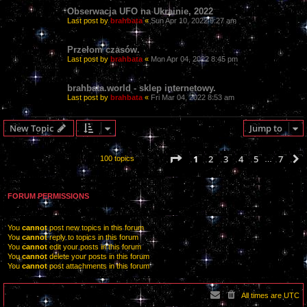
Obserwacja UFO na Ukrainie, 2022
Last post by
brahbata
«
Sun Apr 10, 2022 9:27 am
Przełom czasów.
Last post by
brahbata
«
Mon Apr 04, 2022 8:45 pm
brahbata.world - sklep internetowy.
Last post by
brahbata
«
Fri Mar 04, 2022 8:53 am
New Topic
Jump to
Page
1
of
7
1
2
3
4
5
7
100 topics
…
FORUM PERMISSIONS
You
cannot
post new topics in this forum
You
cannot
reply to topics in this forum
You
cannot
edit your posts in this forum
You
cannot
delete your posts in this forum
You
cannot
post attachments in this forum
All times are
UTC