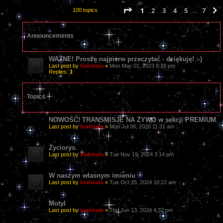
Page
1
of
7
1
2
3
4
5
7
100 topics
…
Announcements
WAŻNE! Proszę najpierw przeczytać - dziękuję! :-)
Last post by
brahbata
«
Mon May 01, 2023 8:18 pm
Replies:
1
Topics
NOWOŚĆ! TRANSMISJE NA ŻYWO w sekcji PREMIUM
Last post by
brahbata
«
Mon Jul 06, 2026 11:31 am
Życiorys.
Last post by
brahbata
«
Tue Nov 19, 2024 3:14 pm
W naszym własnym imieniu
Last post by
brahbata
«
Tue Oct 15, 2024 10:22 am
Motyl
Last post by
brahbata
«
Thu Jun 13, 2024 4:32 pm